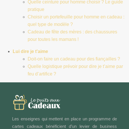
Quelle ceinture pour homme choisir ? Le guide
pratique
Choisir un portefeuille pour homme en cadeau :
quel type de modèle ?
Cadeau de fête des mères : des chaussures
pour toutes les mamans !
Lui dire je t'aime
Doit-on faire un cadeau pour des fiançailles ?
Quelle logistique prévoir pour dire je t’aime par
feu d’artifice ?
Les enseignes qui mettent en place un programme de
cartes cadeaux bénéficient d’un levier de business